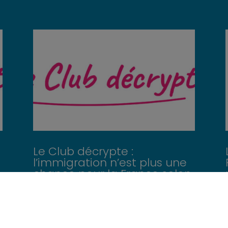
e
Le Club décrypte :
l’immigration n’est plus une
chance pour la France selon
Bruno Retailleau, on a vérifié.
« L'immigration n'est plus une chance. »
On a entendu cette phrase partout,
,