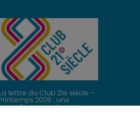
La lettre du Club 21e siècle –
Printemps 2026 : une
nouvelle saison s’ouvre
Club 21e siècle Mars 2026 La lettre du
Club C'est le printemps ! On se
renouvelle ? Nouvelle...