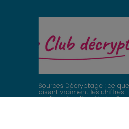
Sources Décryptage : ce qu
disent vraiment les chiffres
sur l’immigration, Hakim El
Karoui répond à Bruno
Retailleau
L'ancien Ministre de l'Intérieur Bruno
Retailleau a construit, ces derniers mois