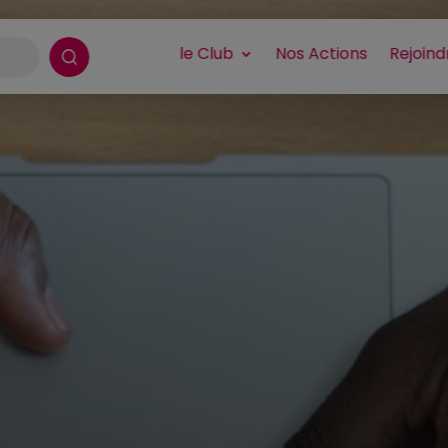
le Club
Nos Actions
Rejoind